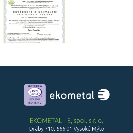
EKOMETAL - E, spol. s r. o.
Dráby 710, 566 01 Vysoké Mýto