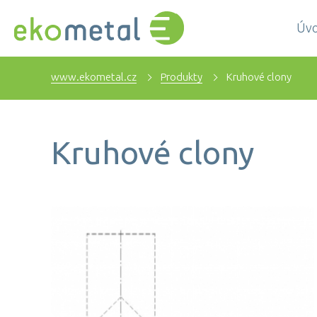
Úv
www.ekometal.cz
Produkty
Kruhové clony
Kruhové clony