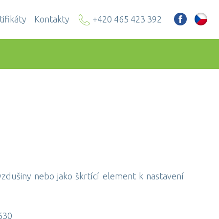
tifikáty
Kontakty
+420 465 423 392
zdušiny nebo jako škrtící element k nastavení
-630