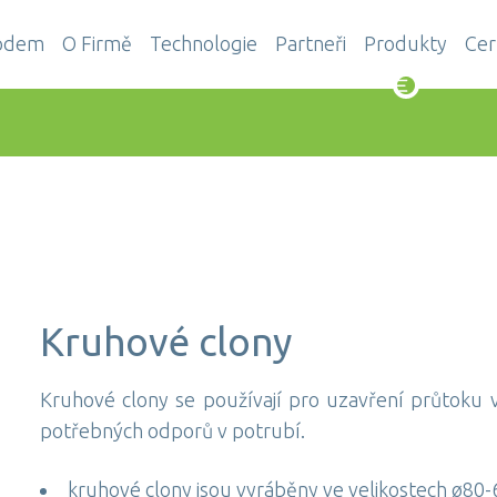
odem
O Firmě
Technologie
Partneři
Produkty
Cer
Kruhové clony
Kruhové clony se používají pro uzavření průtoku v
potřebných odporů v potrubí.
kruhové clony jsou vyráběny ve velikostech ø80