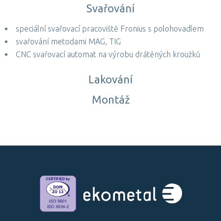
Svařování
speciální svařovací pracoviště Fronius s polohovadlem
svařování metodami MAG, TIG
CNC svařovací automat na výrobu drátěných kroužků
Lakování
Montáž